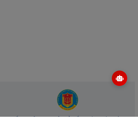
CỔNG THÔNG TIN ĐIỆN TỬ KIỂM TOÁN NHÀ NƯỚC
Cơ quan chủ quản: Kiểm toán nhà nước
Địa chỉ:
116 Nguyễn Chánh, Phường Yên Hòa, TP Hà Nội -
Điện