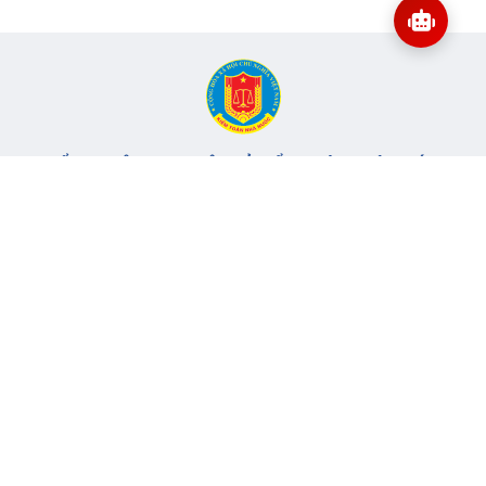
CỔNG THÔNG TIN ĐIỆN TỬ KIỂM TOÁN NHÀ NƯỚC
Cơ quan chủ quản: Kiểm toán nhà nước
Địa chỉ:
116 Nguyễn Chánh, Phường Yên Hòa, TP Hà Nội -
Điện
thoại:
024.6262.8616 -
Email:
banbientap@sav.gov.vn
Giấy phép số: 301/GP-BC, cấp ngày 06/07/2004
Chịu trách nhiệm chính: Bà Hà Thị Mỹ Dung - Phó Tổng Kiểm
toán nhà nước, Trưởng Ban biên tập.
Đang online:
41
Tổng lượt truy cập:
11.151.301
Thông tin liên hệ
Quy định sử dụng
Sơ đồ trang