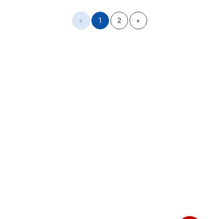
«
1
2
»