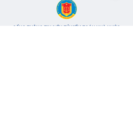
CỔNG THÔNG TIN ĐIỆN TỬ KIỂM TOÁN NHÀ NƯỚC
Cơ quan chủ quản: Kiểm toán nhà nước
Địa chỉ:
116 Nguyễn Chánh, Phường Yên Hòa, TP Hà Nội -
Điện
thoại:
024.6262.8616 -
Email:
banbientap@sav.gov.vn
Giấy phép số: 301/GP-BC, cấp ngày 06/07/2004
Chịu trách nhiệm chính: Bà Hà Thị Mỹ Dung - Phó Tổng Kiểm
toán nhà nước, Trưởng Ban biên tập.
Đang online:
84
Tổng lượt truy cập:
11.149.554
Thông tin liên hệ
Quy định sử dụng
Sơ đồ trang
© 2017 Bản quyền thuộc về Kiểm toán nhà nước Việt Nam