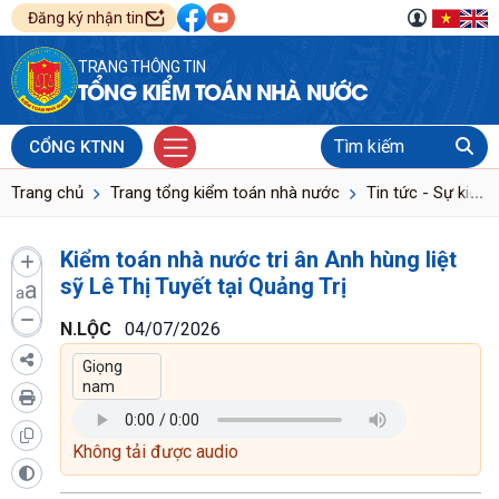
Đăng ký nhận tin
TRANG THÔNG TIN
TỔNG KIỂM TOÁN NHÀ NƯỚC
CỔNG KTNN
...
Trang chủ
Trang tổng kiểm toán nhà nước
Tin tức - Sự kiện
Kiểm toán nhà nước tri ân Anh hùng liệt
sỹ Lê Thị Tuyết tại Quảng Trị
a
a
N.LỘC
04/07/2026
Không tải được audio