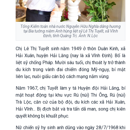
Tổng Kiểm toán nhà nước Nguyễn Hữu Nghĩa dâng hương
tại Bia tưởng niệm Anh hùng liệt sỹ Lê Thị Tuyết, xã Vĩnh
Định, tỉnh Quảng Trị. Ảnh: N.Lộc
Chị Lê Thị Tuyết sinh năm 1949 ở thôn Duân Kinh, xã
Hải Xuân, huyện Hải Lăng (nay là xã Vĩnh Định). Bố là
liệt sỹ chống Pháp. Mười sáu tuổi, chị thoát ly trở thành
du kích trong vành đai chiếm đóng Mỹ-ngụy, bí mật
liên lạc, nuôi giấu cán bộ cách mạng nằm vùng.
Năm 1967, chị Tuyết làm y tá Huyện đội Hải Lăng, bí
mật hoạt động tại khu vực Rú (núi) Thi Ông, Rú (núi)
Trà Lộc, căn cứ của bộ đội, du kích các xã Hải Xuân,
Hải Vĩnh... Bị địch bắt và tra tấn dã man, song chị kiên
quyết không bị khuất phục.
Nữ chiến sỹ hy sinh anh dũng vào ngày 28/7/1968 khi