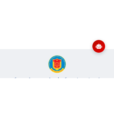
CỔNG THÔNG TIN ĐIỆN TỬ KIỂM TOÁN NHÀ NƯỚC
Cơ quan chủ quản: Kiểm toán nhà nước
Địa chỉ:
116 Nguyễn Chánh, Phường Yên Hòa, TP Hà Nội -
Điện
thoại:
024.6262.8616 -
Email:
banbientap@sav.gov.vn
Giấy phép số: 301/GP-BC, cấp ngày 06/07/2004