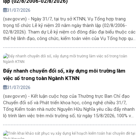
lập (02/8/2006-02/8/2026)
31/07/2026
(sav.gov.vn) - Ngày 31/7, tại trụ sở KTNN, Vụ Tổng hợp trang
trọng tổ chức Lễ kỷ niệm 20 năm ngày thành lập (02/8/2006-
02/8/2026). Tham dự Lễ kỷ niệm có đông đảo đại biểu thuộc các
thế hệ lãnh đạo, công chức, kiểm toán viên của Vụ Tổng hợp qua
các thời kỳ và đội ngũ 66 người đang công tác tại Vụ.
Đẩy nhanh chuyển đổi số, xây dựng môi trường làm
việc số trong toàn Ngành KTNN
31/07/2026
(sav.gov.vn) - Kết luận cuộc họp của Thường trực Ban Chỉ đạo
Chuyển đổi số và Phát triển khoa học, công nghệ chiều 31/7,
Tổng Kiểm toán nhà nước Nguyễn Hữu Nghĩa yêu cầu đẩy nhanh
lộ trình làm việc trên môi trường số; từ ngày 15/8/2026, 100% văn
bản, tờ trình sẽ được Lãnh đạo KTNN được xử lý, ký duyệt trên
môi trường điện tử và các cuộc họp được tổ chức theo mô hình
"Phòng họp không giấy".