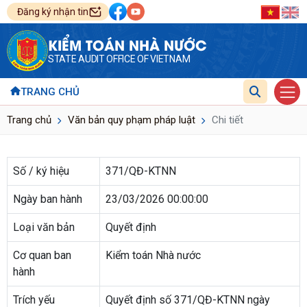
Đăng ký nhận tin
KIỂM TOÁN NHÀ NƯỚC
STATE AUDIT OFFICE OF VIETNAM
TRANG CHỦ
Trang chủ
Văn bản quy phạm pháp luật
Chi tiết
Số / ký hiệu
371/QĐ-KTNN
Ngày ban hành
23/03/2026 00:00:00
Loại văn bản
Quyết định
Cơ quan ban
Kiểm toán Nhà nước
hành
Trích yếu
Quyết định số 371/QĐ-KTNN ngày