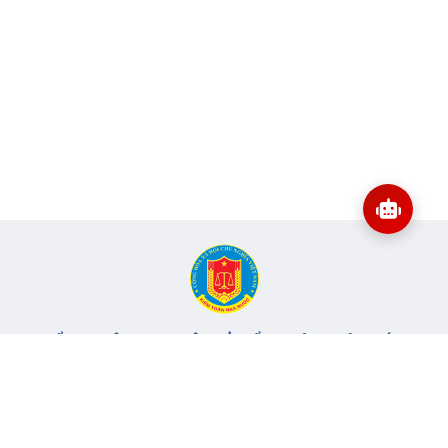
CỔNG THÔNG TIN ĐIỆN TỬ KIỂM TOÁN NHÀ NƯỚC
Cơ quan chủ quản: Kiểm toán nhà nước
Địa chỉ:
116 Nguyễn Chánh, Phường Yên Hòa, TP Hà Nội -
Điện
thoại:
024.6262.8616 -
Email:
banbientap@sav.gov.vn