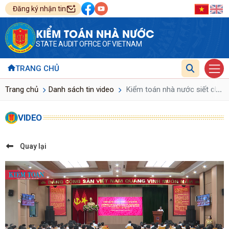
Đăng ký nhận tin
KIỂM TOÁN NHÀ NƯỚC
STATE AUDIT OFFICE OF VIETNAM
TRANG CHỦ
...
Trang chủ
Danh sách tin video
Kiểm toán nhà nước siết chặt 
VIDEO
Quay lại