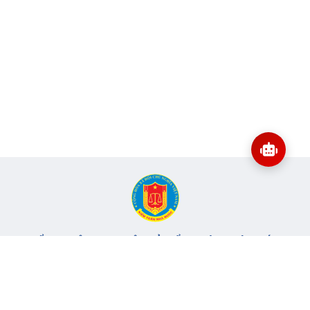
CỔNG THÔNG TIN ĐIỆN TỬ KIỂM TOÁN NHÀ NƯỚC
Cơ quan chủ quản: Kiểm toán nhà nước
Địa chỉ:
116 Nguyễn Chánh, Phường Yên Hòa, TP Hà Nội -
Điện
thoại:
024.6262.8616 -
Email:
banbientap@sav.gov.vn