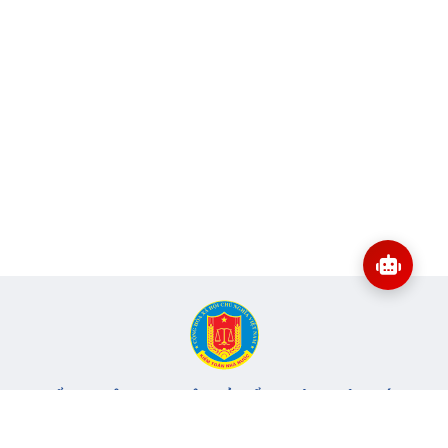
CỔNG THÔNG TIN ĐIỆN TỬ KIỂM TOÁN NHÀ NƯỚC
Cơ quan chủ quản: Kiểm toán nhà nước