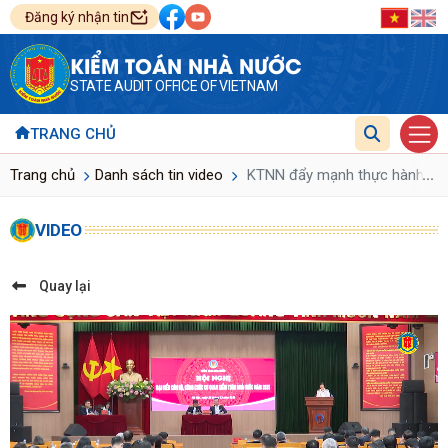
Đăng ký nhận tin
KIỂM TOÁN NHÀ NƯỚC
STATE AUDIT OFFICE OF VIETNAM
TRANG CHỦ
...
Trang chủ
Danh sách tin video
KTNN đẩy mạnh thực hành dân 
VIDEO
Quay lại