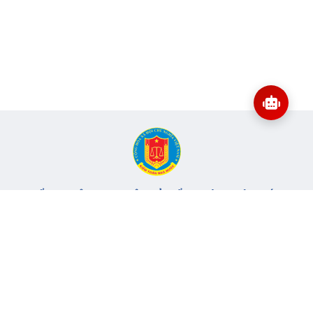
CỔNG THÔNG TIN ĐIỆN TỬ KIỂM TOÁN NHÀ NƯỚC
Cơ quan chủ quản: Kiểm toán nhà nước
Địa chỉ:
116 Nguyễn Chánh, Phường Yên Hòa, TP Hà Nội -
Điện
thoại:
024.6262.8616 -
Email:
banbientap@sav.gov.vn
Giấy phép số: 301/GP-BC, cấp ngày 06/07/2004
Chịu trách nhiệm chính: Bà Hà Thị Mỹ Dung - Phó Tổng Kiểm