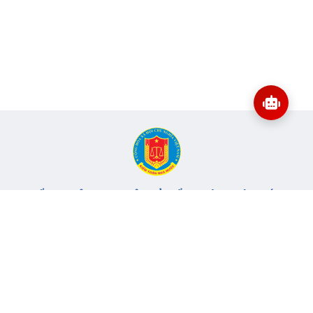
CỔNG THÔNG TIN ĐIỆN TỬ KIỂM TOÁN NHÀ NƯỚC
Cơ quan chủ quản: Kiểm toán nhà nước
Địa chỉ:
116 Nguyễn Chánh, Phường Yên Hòa, TP Hà Nội -
Điện
thoại:
024.6262.8616 -
Email:
banbientap@sav.gov.vn
Giấy phép số: 301/GP-BC, cấp ngày 06/07/2004
Chịu trách nhiệm chính: Bà Hà Thị Mỹ Dung - Phó Tổng Kiểm