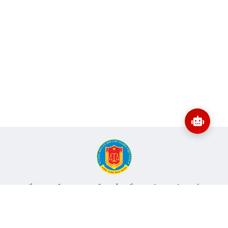
CỔNG THÔNG TIN ĐIỆN TỬ KIỂM TOÁN NHÀ NƯỚC
Cơ quan chủ quản: Kiểm toán nhà nước
Địa chỉ:
116 Nguyễn Chánh, Phường Yên Hòa, TP Hà Nội -
Điện
thoại:
024.6262.8616 -
Email:
banbientap@sav.gov.vn