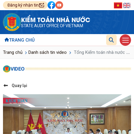
Đăng ký nhận tin
KIỂM TOÁN NHÀ NƯỚC
STATE AUDIT OFFICE OF VIETNAM
TRANG CHỦ
...
Trang chủ
Danh sách tin video
Tổng Kiểm toán nhà nước Nguyễ
VIDEO
Quay lại