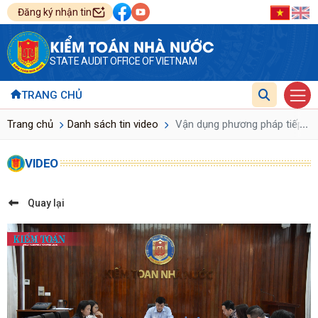
Đăng ký nhận tin
KIỂM TOÁN NHÀ NƯỚC
STATE AUDIT OFFICE OF VIETNAM
TRANG CHỦ
...
Trang chủ
Danh sách tin video
Vận dụng phương pháp tiếp cận 
VIDEO
Quay lại