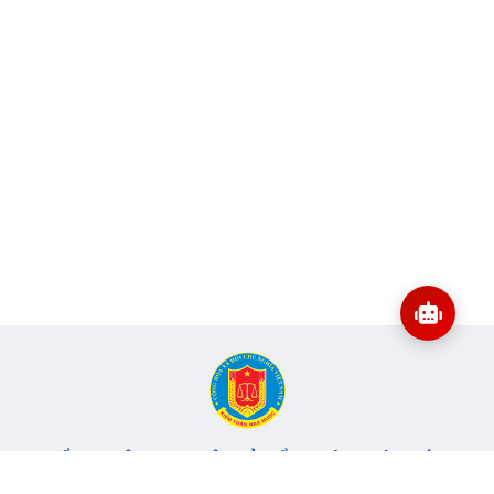
CỔNG THÔNG TIN ĐIỆN TỬ KIỂM TOÁN NHÀ NƯỚC
Cơ quan chủ quản: Kiểm toán nhà nước