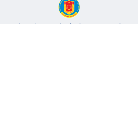
CỔNG THÔNG TIN ĐIỆN TỬ KIỂM TOÁN NHÀ NƯỚC
Cơ quan chủ quản: Kiểm toán nhà nước
Địa chỉ:
116 Nguyễn Chánh, Phường Yên Hòa, TP Hà Nội -
Điện
thoại:
024.6262.8616 -
Email:
banbientap@sav.gov.vn
Giấy phép số: 301/GP-BC, cấp ngày 06/07/2004
Chịu trách nhiệm chính: Bà Hà Thị Mỹ Dung - Phó Tổng Kiểm
toán nhà nước, Trưởng Ban biên tập.
Đang online:
75
Tổng lượt truy cập:
11.147.854
Thông tin liên hệ
Quy định sử dụng
Sơ đồ trang
© 2017 Bản quyền thuộc về Kiểm toán nhà nước Việt Nam