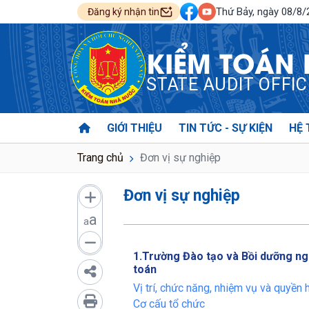
Thứ Bảy, ngày 08/8
Đăng ký nhận tin
KIỂM TOÁN
STATE AUDIT OFFI
GIỚI THIỆU
TIN TỨC - SỰ KIỆN
HỆ 
Trang chủ
Đơn vị sự nghiệp
Đơn vị sự nghiệp
a
a
1.Trường Đào tạo và Bồi dưỡng ng
toán
Vị trí, chức năng, nhiệm vụ và quyền 
Cơ cấu tổ chức