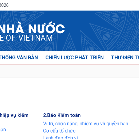
/2026
 NHÀ NƯỚC
CE OF VIETNAM
THỐNG VĂN BẢN
CHIẾN LƯỢC PHÁT TRIỂN
THƯ ĐIỆN T
hiệp vụ kiểm
2.Báo Kiểm toán
Vị trí, chức năng, nhiệm vụ và quyền hạn
hạn
Cơ cấu tổ chức
Lãnh đạo đơn vị