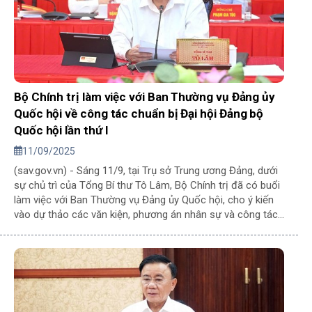
Bộ Chính trị làm việc với Ban Thường vụ Đảng ủy
Quốc hội về công tác chuẩn bị Đại hội Đảng bộ
Quốc hội lần thứ I
11/09/2025
(sav.gov.vn) - Sáng 11/9, tại Trụ sở Trung ương Đảng, dưới
sự chủ trì của Tổng Bí thư Tô Lâm, Bộ Chính trị đã có buổi
làm việc với Ban Thường vụ Đảng ủy Quốc hội, cho ý kiến
vào dự thảo các văn kiện, phương án nhân sự và công tác
chuẩn bị cho Đại hội đại biểu Đảng bộ Quốc hội lần thứ I,
nhiệm kỳ 2025-2030.