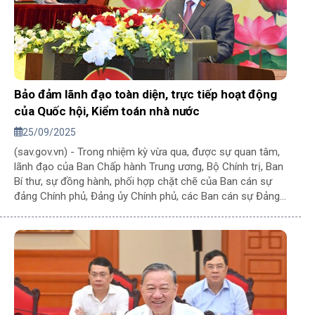
Bảo đảm lãnh đạo toàn diện, trực tiếp hoạt động
của Quốc hội, Kiểm toán nhà nước
25/09/2025
(sav.gov.vn) - Trong nhiệm kỳ vừa qua, được sự quan tâm,
lãnh đạo của Ban Chấp hành Trung ương, Bộ Chính trị, Ban
Bí thư, sự đồng hành, phối hợp chặt chẽ của Ban cán sự
đảng Chính phủ, Đảng ủy Chính phủ, các Ban cán sự Đảng,
Đảng ủy và các Bộ, ngành ở Trung ương, hoạt động của
Đảng ủy Quốc hội đã đạt được nhiều kết quả tích cực,
được ghi nhận và đánh giá cao.