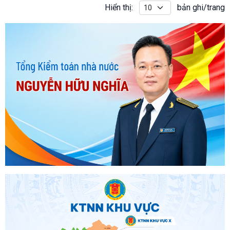
bán đấu giá tài sản là 699.640.000 đồng (Đấu giá theo lô,
Hiển thị:
bản ghi/trang
không đấu giá riêng lẻ từng tài sản).