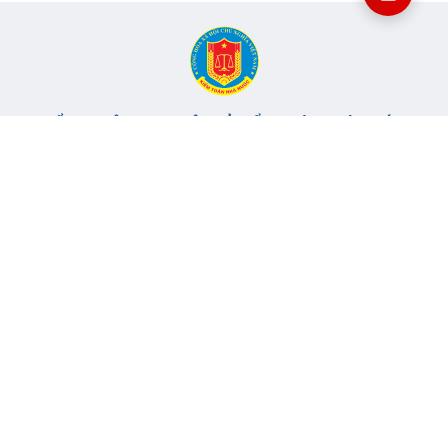
CỔNG THÔNG TIN ĐIỆN TỬ KIỂM TOÁN NHÀ NƯỚC
Cơ quan chủ quản: Kiểm toán nhà nước
Địa chỉ:
116 Nguyễn Chánh, Phường Yên Hòa, TP Hà Nội -
Điện
thoại:
024.6262.8616 -
Email:
banbientap@sav.gov.vn
Giấy phép số: 301/GP-BC, cấp ngày 06/07/2004
Chịu trách nhiệm chính: Bà Hà Thị Mỹ Dung - Phó Tổng Kiểm
toán nhà nước, Trưởng Ban biên tập.
Đang online:
49
Tổng lượt truy cập:
11.146.453
Thông tin liên hệ
Quy định sử dụng
Sơ đồ trang