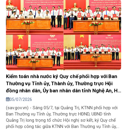
Kiểm toán nhà nước ký Quy chế phối hợp với Ban
Thường vụ Tỉnh ủy, Thành ủy, Thường trực Hội
đồng nhân dân, Ủy ban nhân dân tỉnh Nghệ An, Hà
Tĩnh, Quảng Trị và thành phố Huế
05/07/2026
(sav.gov.vn) - Sáng 05/7, tại Quảng Trị, KTNN phối hợp với
Ban Thường vụ Tỉnh ủy, Thường trực HĐND, UBND tỉnh
Quảng Trị long trọng tổ chức Hội nghị sơ kết, ký Quy chế
phối hợp công tác giữa KTNN với Ban Thường vụ Tỉnh ủy,
Thành ủy, Thường trực HĐND và UBND các tỉnh: Nghệ An,