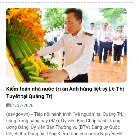
Hà Tĩnh, Quảng Trị và Thành phố Huế; trao kỷ niệm chương
vì sự nghiệp KTNN.
Kiểm toán nhà nước tri ân Anh hùng liệt sỹ Lê Thị
Tuyết tại Quảng Trị
04/07/2026
(sav.gov.vn) - Tiếp nối hành trình “Về nguồn” tại Quảng Trị,
cũng trong sáng nay (4/7), Ủy viên Ban Chấp hành Trung
ương Đảng, Ủy viên Ban Thường vụ (BTV) Đảng ủy Quốc
hội, Bí thư Đảng ủy, Tổng Kiểm toán nhà nước Nguyễn Hữu