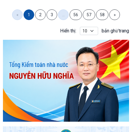
Nghĩa cùng Đoàn công tác Kiểm toán nhà nước (KTNN) đã
đến dâng hương, dâng hoa tại Bia tưởng niệm và mộ phần
Anh hùng liệt sỹ Lê Thị Tuyết, xã Vĩnh Định, tỉnh Quảng Trị.
«
1
2
3
…
56
57
58
»
Hiển thị:
bản ghi/trang