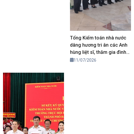
Tổng Kiểm toán nhà nước
dâng hương tri ân các Anh
hùng liệt sĩ, thăm gia đình
chính sách tại Đà Nẵng
11/07/2026