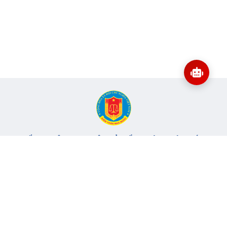
CỔNG THÔNG TIN ĐIỆN TỬ KIỂM TOÁN NHÀ NƯỚC
Cơ quan chủ quản: Kiểm toán nhà nước
Địa chỉ:
116 Nguyễn Chánh, Phường Yên Hòa, TP Hà Nội -
Điện
thoại:
024.6262.8616 -
Email:
banbientap@sav.gov.vn
Giấy phép số: 301/GP-BC, cấp ngày 06/07/2004
Chịu trách nhiệm chính: Bà Hà Thị Mỹ Dung - Phó Tổng Kiểm