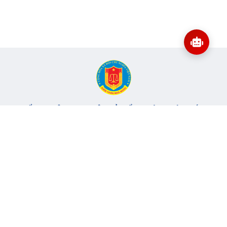
CỔNG THÔNG TIN ĐIỆN TỬ KIỂM TOÁN NHÀ NƯỚC
Cơ quan chủ quản: Kiểm toán nhà nước
Địa chỉ:
116 Nguyễn Chánh, Phường Yên Hòa, TP Hà Nội -
Điện
thoại:
024.6262.8616 -
Email:
banbientap@sav.gov.vn
Giấy phép số: 301/GP-BC, cấp ngày 06/07/2004
Chịu trách nhiệm chính: Bà Hà Thị Mỹ Dung - Phó Tổng Kiểm
toán nhà nước, Trưởng Ban biên tập.