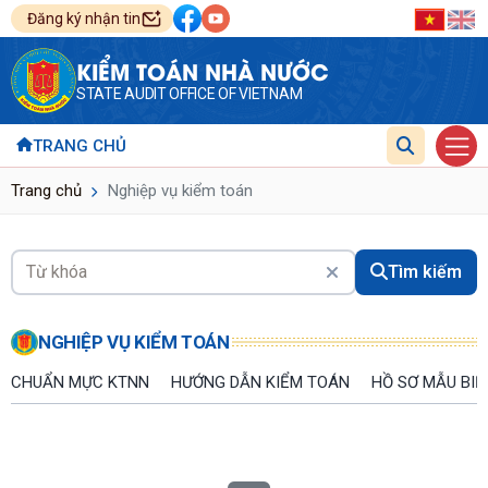
Đăng ký nhận tin
KIỂM TOÁN NHÀ NƯỚC
STATE AUDIT OFFICE OF VIETNAM
TRANG CHỦ
Trang chủ
Nghiệp vụ kiểm toán
Tìm kiếm
NGHIỆP VỤ KIỂM TOÁN
CHUẨN MỰC KTNN
HƯỚNG DẪN KIỂM TOÁN
HỒ SƠ MẪU BIỂ